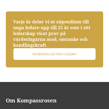
Varje år delar vi ut stipendium till
unga ledare upp till 25 år som i sitt
ledarskap visat prov på
värderingarna mod, omtanke och
handlingskraft.
NOMINERA EN UNG LEDARE!
Om Kompassrosen