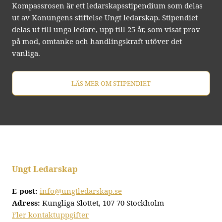
Kompassrosen är ett ledarskapsstipendium som delas
ut av Konungens stiftelse Ungt ledarskap. Stipendiet
delas ut till unga ledare, upp till 25 år, som visat prov
på mod, omtanke och handlingskraft utöver det
vanliga.
LÄS MER OM STIPENDIET
Ungt Ledarskap
E-post:
info@ungtledarskap.se
Adress:
Kungliga Slottet, 107 70 Stockholm
Fler kontaktuppgifter