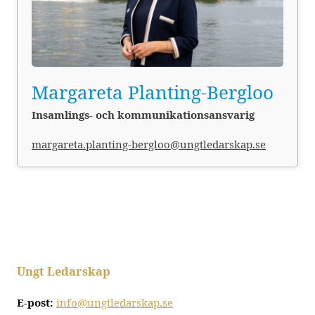
Margareta Planting-Bergloo
Insamlings- och kommunikationsansvarig
margareta.planting-bergloo@ungtledarskap.se
Ungt Ledarskap
E-post:
info@ungtledarskap.se