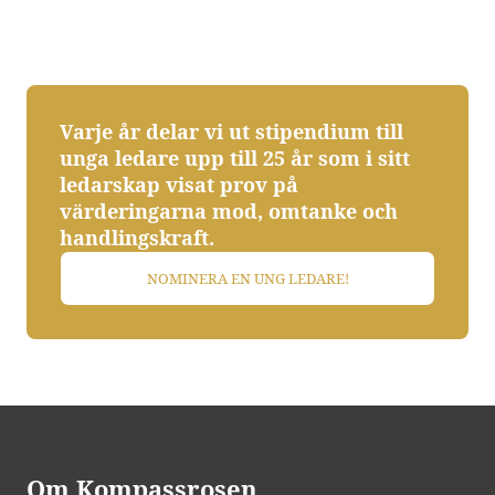
Varje år delar vi ut stipendium till
unga ledare upp till 25 år som i sitt
ledarskap visat prov på
värderingarna mod, omtanke och
handlingskraft.
NOMINERA EN UNG LEDARE!
Om Kompassrosen