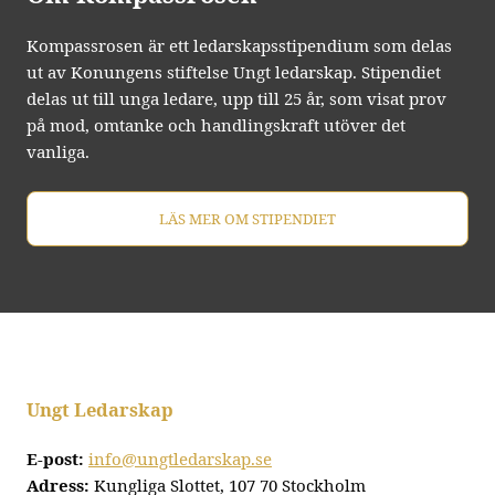
Kompassrosen är ett ledarskapsstipendium som delas
ut av Konungens stiftelse Ungt ledarskap. Stipendiet
delas ut till unga ledare, upp till 25 år, som visat prov
på mod, omtanke och handlingskraft utöver det
vanliga.
LÄS MER OM STIPENDIET
Ungt Ledarskap
E-post:
info@ungtledarskap.se
Adress:
Kungliga Slottet, 107 70 Stockholm