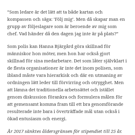
”Som ledare är det lätt att ta både kartan och
kompassen och säga: ’Följ mig’. Men då skapar man en
grupp av följeslagare som är beroende av mig som
chef. Vad händer då den dagen jag inte är på plats?”
Som polis kan Hanna Bjärgård göra skillnad för
människor hon möter, men hon har också gjort
skillnad för sina medarbetare. Det som låter självklart i
de flesta organisationer är inte det inom polisen, som
ibland måste vara hierarkisk och där en utmaning av
ordningen lätt leder till förvirring och otrygghet. Men
att lämna det traditionella arbetssättet och istället
genom diskussion förankra och formulera målen för
att gemensamt komma fram till ett bra genomförande
resulterade inte bara i överträffade mål utan också i
ökad entusiasm och energi.
År 2017 sänktes åldersgränsen för stipendiet till 25 år.